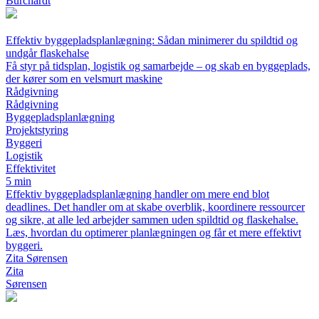
Burchardt
Effektiv byggepladsplanlægning: Sådan minimerer du spildtid og
undgår flaskehalse
Få styr på tidsplan, logistik og samarbejde – og skab en byggeplads,
der kører som en velsmurt maskine
Rådgivning
Rådgivning
Byggepladsplanlægning
Projektstyring
Byggeri
Logistik
Effektivitet
5 min
Effektiv byggepladsplanlægning handler om mere end blot
deadlines. Det handler om at skabe overblik, koordinere ressourcer
og sikre, at alle led arbejder sammen uden spildtid og flaskehalse.
Læs, hvordan du optimerer planlægningen og får et mere effektivt
byggeri.
Zita Sørensen
Zita
Sørensen