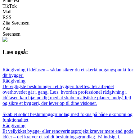
Pinterest
TikTok
Mail
RSS
Zita Sørensen
Zita
Sørensen
Læs også:
Rådgivning i idéfasen – sådan sikrer du et stærkt udgangspunkt for
dit byggeri
Rådgivning
De vigtigste beslutninger i et byggeri træffes, før arbejdet
overhovedet går i gang. Læs, hvordan professionel rådgivning i
idéfasen kan hjælpe dig med at skabe realistiske planer, undgå fejl
og sikre et byggeri, der lever op til dine visioner.
Skab et solidt beslutningsgrundlag med fokus på både økonomi og
funktionalitet
Rådgivning
Et vellykket bygge- eller renoveringsprojekt kræver mere end gode
idéer – det kræver et solidt beslutningsgrundlag. Få indsigt i,