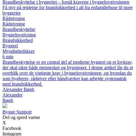
Brandbeskyttelse i byggeriet – forstå kravene i byggelovgivningen
Få styr på reglerne for brandsikkerhed i alt fra enfamiliehuse til store
byggerier
Rådgivning
Rådgivning
Brandbeskyttelse
Byggelovgivning
Brandsikkerhed
Byggeri
Myndighedskrav
6 min
Brandbeskyttelse er en central del af moderne byggeri og et lovkrav,
der skal sikre både mennesker og bygninger. I denne artikel får du et
overblik over de vigtigste krav i byggelovgivningen, og hvordan du
som bygherre, rådgiver eller håndværker kan arbejde systematisk
med brandsikkerhed.
Alexander Bøgh
Alexander
Bøgh
Bygge Support
Del og spred varme
X
Facebook
Instagram