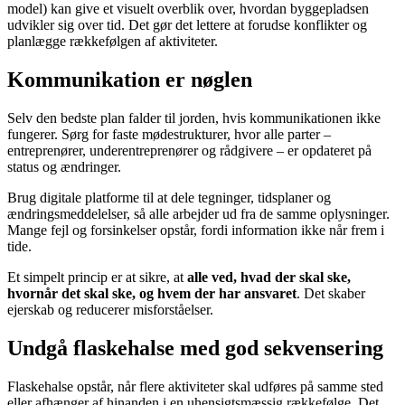
model) kan give et visuelt overblik over, hvordan byggepladsen
udvikler sig over tid. Det gør det lettere at forudse konflikter og
planlægge rækkefølgen af aktiviteter.
Kommunikation er nøglen
Selv den bedste plan falder til jorden, hvis kommunikationen ikke
fungerer. Sørg for faste mødestrukturer, hvor alle parter –
entreprenører, underentreprenører og rådgivere – er opdateret på
status og ændringer.
Brug digitale platforme til at dele tegninger, tidsplaner og
ændringsmeddelelser, så alle arbejder ud fra de samme oplysninger.
Mange fejl og forsinkelser opstår, fordi information ikke når frem i
tide.
Et simpelt princip er at sikre, at
alle ved, hvad der skal ske,
hvornår det skal ske, og hvem der har ansvaret
. Det skaber
ejerskab og reducerer misforståelser.
Undgå flaskehalse med god sekvensering
Flaskehalse opstår, når flere aktiviteter skal udføres på samme sted
eller afhænger af hinanden i en uhensigtsmæssig rækkefølge. Det