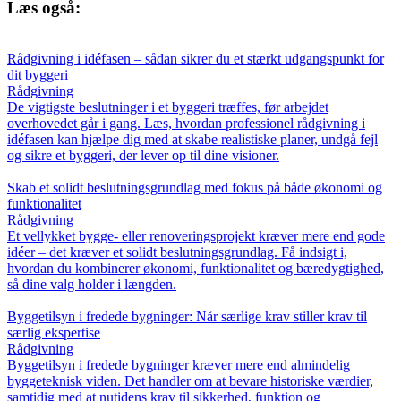
Læs også:
Rådgivning i idéfasen – sådan sikrer du et stærkt udgangspunkt for
dit byggeri
Rådgivning
De vigtigste beslutninger i et byggeri træffes, før arbejdet
overhovedet går i gang. Læs, hvordan professionel rådgivning i
idéfasen kan hjælpe dig med at skabe realistiske planer, undgå fejl
og sikre et byggeri, der lever op til dine visioner.
Skab et solidt beslutningsgrundlag med fokus på både økonomi og
funktionalitet
Rådgivning
Et vellykket bygge- eller renoveringsprojekt kræver mere end gode
idéer – det kræver et solidt beslutningsgrundlag. Få indsigt i,
hvordan du kombinerer økonomi, funktionalitet og bæredygtighed,
så dine valg holder i længden.
Byggetilsyn i fredede bygninger: Når særlige krav stiller krav til
særlig ekspertise
Rådgivning
Byggetilsyn i fredede bygninger kræver mere end almindelig
byggeteknisk viden. Det handler om at bevare historiske værdier,
samtidig med at nutidens krav til sikkerhed, funktion og