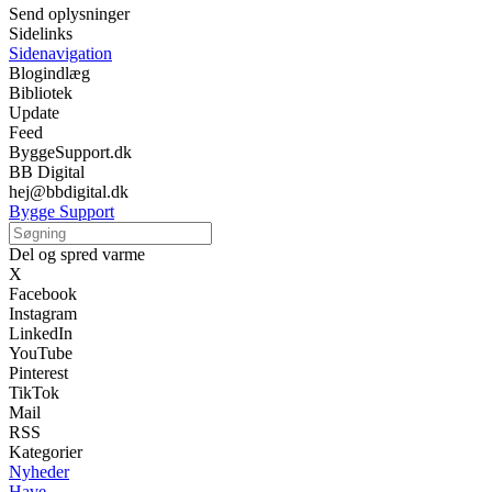
Send oplysninger
Sidelinks
Sidenavigation
Blogindlæg
Bibliotek
Update
Feed
ByggeSupport.dk
BB Digital
hej@bbdigital.dk
Bygge Support
Del og spred varme
X
Facebook
Instagram
LinkedIn
YouTube
Pinterest
TikTok
Mail
RSS
Kategorier
Nyheder
Have