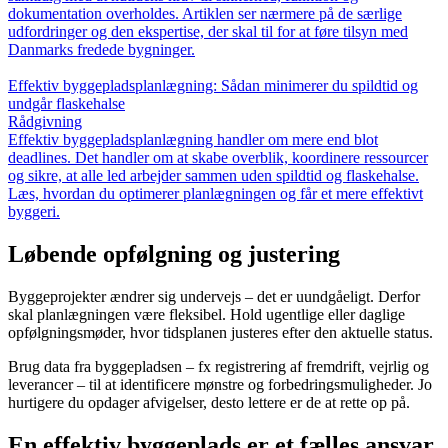
dokumentation overholdes. Artiklen ser nærmere på de særlige
udfordringer og den ekspertise, der skal til for at føre tilsyn med
Danmarks fredede bygninger.
Effektiv byggepladsplanlægning: Sådan minimerer du spildtid og
undgår flaskehalse
Rådgivning
Effektiv byggepladsplanlægning handler om mere end blot
deadlines. Det handler om at skabe overblik, koordinere ressourcer
og sikre, at alle led arbejder sammen uden spildtid og flaskehalse.
Læs, hvordan du optimerer planlægningen og får et mere effektivt
byggeri.
Løbende opfølgning og justering
Byggeprojekter ændrer sig undervejs – det er uundgåeligt. Derfor
skal planlægningen være fleksibel. Hold ugentlige eller daglige
opfølgningsmøder, hvor tidsplanen justeres efter den aktuelle status.
Brug data fra byggepladsen – fx registrering af fremdrift, vejrlig og
leverancer – til at identificere mønstre og forbedringsmuligheder. Jo
hurtigere du opdager afvigelser, desto lettere er de at rette op på.
En effektiv byggeplads er et fælles ansvar