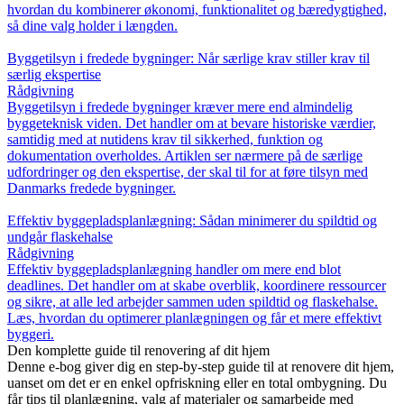
hvordan du kombinerer økonomi, funktionalitet og bæredygtighed,
så dine valg holder i længden.
Byggetilsyn i fredede bygninger: Når særlige krav stiller krav til
særlig ekspertise
Rådgivning
Byggetilsyn i fredede bygninger kræver mere end almindelig
byggeteknisk viden. Det handler om at bevare historiske værdier,
samtidig med at nutidens krav til sikkerhed, funktion og
dokumentation overholdes. Artiklen ser nærmere på de særlige
udfordringer og den ekspertise, der skal til for at føre tilsyn med
Danmarks fredede bygninger.
Effektiv byggepladsplanlægning: Sådan minimerer du spildtid og
undgår flaskehalse
Rådgivning
Effektiv byggepladsplanlægning handler om mere end blot
deadlines. Det handler om at skabe overblik, koordinere ressourcer
og sikre, at alle led arbejder sammen uden spildtid og flaskehalse.
Læs, hvordan du optimerer planlægningen og får et mere effektivt
byggeri.
Den komplette guide til renovering af dit hjem
Denne e-bog giver dig en step-by-step guide til at renovere dit hjem,
uanset om det er en enkel opfriskning eller en total ombygning. Du
får tips til planlægning, valg af materialer og samarbejde med