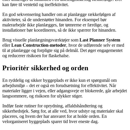
kan føre til ventetid og ineffektivitet.
En god sekvensering handler om at planlægge rækkefølgen af
aktiviteter, så de understøtter hinanden. For eksempel bør
malerarbejde ikke planlægges, før tømrerne er færdige, og
installationer bør koordineres, så de ikke spærrer for hinanden.
Brug visuelle planlægningsværktøjer som
Last Planner System
eller
Lean Construction-metoder
, hvor de udførende selv er med
til at planlægge og forpligte sig på delmål. Det øger engagementet
og reducerer risikoen for flaskehalse.
Prioritér sikkerhed og orden
En ryddelig og sikker byggeplads er ikke kun et spørgsmål om
arbejdsmiljø – det er også en forudsætning for effektivitet. Når
materialer ligger i vejen, eller adgangsveje er blokerede, går arbejdet
langsommere, og risikoen for ulykker stiger.
Indfør faste rutiner for oprydning, affaldshåndtering og
sikkerhedstjek. Sørg for, at alle ved, hvor udstyr og materialer skal
placeres, og hvem der har ansvaret for at holde orden. En
velorganiseret byggeplads sparer tid hver eneste dag.