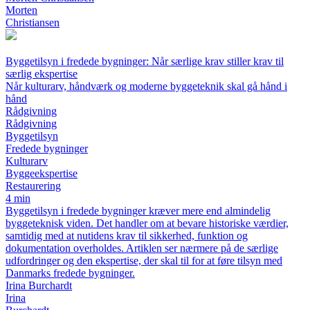
Morten
Christiansen
Byggetilsyn i fredede bygninger: Når særlige krav stiller krav til
særlig ekspertise
Når kulturarv, håndværk og moderne byggeteknik skal gå hånd i
hånd
Rådgivning
Rådgivning
Byggetilsyn
Fredede bygninger
Kulturarv
Byggeekspertise
Restaurering
4 min
Byggetilsyn i fredede bygninger kræver mere end almindelig
byggeteknisk viden. Det handler om at bevare historiske værdier,
samtidig med at nutidens krav til sikkerhed, funktion og
dokumentation overholdes. Artiklen ser nærmere på de særlige
udfordringer og den ekspertise, der skal til for at føre tilsyn med
Danmarks fredede bygninger.
Irina Burchardt
Irina