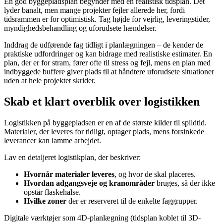
En god byggepladsplan begynder med en realistisk tidsplan. Det
lyder banalt, men mange projekter fejler allerede her, fordi
tidsrammen er for optimistisk. Tag højde for vejrlig, leveringstider,
myndighedsbehandling og uforudsete hændelser.
Inddrag de udførende fag tidligt i planlægningen – de kender de
praktiske udfordringer og kan bidrage med realistiske estimater. En
plan, der er for stram, fører ofte til stress og fejl, mens en plan med
indbyggede buffere giver plads til at håndtere uforudsete situationer
uden at hele projektet skrider.
Skab et klart overblik over logistikken
Logistikken på byggepladsen er en af de største kilder til spildtid.
Materialer, der leveres for tidligt, optager plads, mens forsinkede
leverancer kan lamme arbejdet.
Lav en detaljeret logistikplan, der beskriver:
Hvornår materialer leveres
, og hvor de skal placeres.
Hvordan adgangsveje og kranområder
bruges, så der ikke
opstår flaskehalse.
Hvilke zoner
der er reserveret til de enkelte faggrupper.
Digitale værktøjer som 4D-planlægning (tidsplan koblet til 3D-