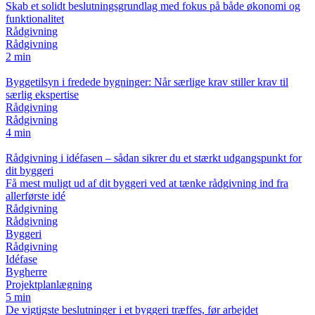
Skab et solidt beslutningsgrundlag med fokus på både økonomi og
funktionalitet
Rådgivning
Rådgivning
2 min
Byggetilsyn i fredede bygninger: Når særlige krav stiller krav til
særlig ekspertise
Rådgivning
Rådgivning
4 min
Rådgivning i idéfasen – sådan sikrer du et stærkt udgangspunkt for
dit byggeri
Få mest muligt ud af dit byggeri ved at tænke rådgivning ind fra
allerførste idé
Rådgivning
Rådgivning
Byggeri
Rådgivning
Idéfase
Bygherre
Projektplanlægning
5 min
De vigtigste beslutninger i et byggeri træffes, før arbejdet