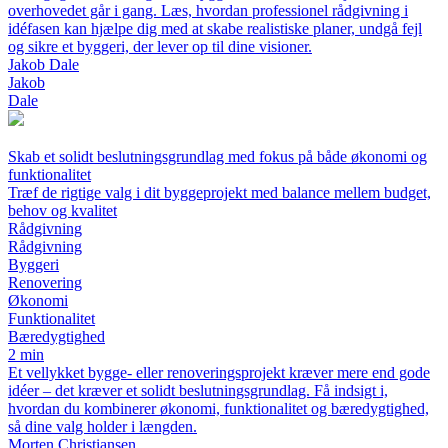
overhovedet går i gang. Læs, hvordan professionel rådgivning i
idéfasen kan hjælpe dig med at skabe realistiske planer, undgå fejl
og sikre et byggeri, der lever op til dine visioner.
Jakob Dale
Jakob
Dale
Skab et solidt beslutningsgrundlag med fokus på både økonomi og
funktionalitet
Træf de rigtige valg i dit byggeprojekt med balance mellem budget,
behov og kvalitet
Rådgivning
Rådgivning
Byggeri
Renovering
Økonomi
Funktionalitet
Bæredygtighed
2 min
Et vellykket bygge- eller renoveringsprojekt kræver mere end gode
idéer – det kræver et solidt beslutningsgrundlag. Få indsigt i,
hvordan du kombinerer økonomi, funktionalitet og bæredygtighed,
så dine valg holder i længden.
Morten Christiansen