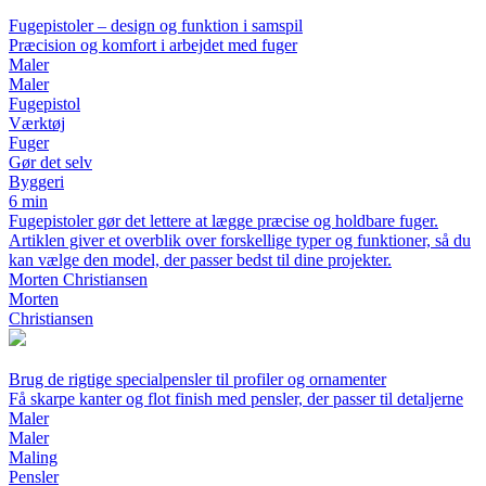
Fugepistoler – design og funktion i samspil
Præcision og komfort i arbejdet med fuger
Maler
Maler
Fugepistol
Værktøj
Fuger
Gør det selv
Byggeri
6 min
Fugepistoler gør det lettere at lægge præcise og holdbare fuger.
Artiklen giver et overblik over forskellige typer og funktioner, så du
kan vælge den model, der passer bedst til dine projekter.
Morten Christiansen
Morten
Christiansen
Brug de rigtige specialpensler til profiler og ornamenter
Få skarpe kanter og flot finish med pensler, der passer til detaljerne
Maler
Maler
Maling
Pensler