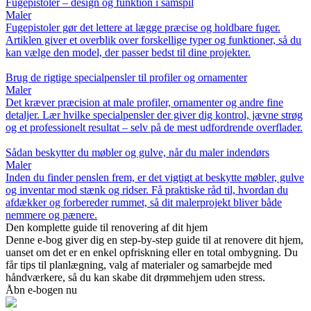
Fugepistoler – design og funktion i samspil
Maler
Fugepistoler gør det lettere at lægge præcise og holdbare fuger.
Artiklen giver et overblik over forskellige typer og funktioner, så du
kan vælge den model, der passer bedst til dine projekter.
Brug de rigtige specialpensler til profiler og ornamenter
Maler
Det kræver præcision at male profiler, ornamenter og andre fine
detaljer. Lær hvilke specialpensler der giver dig kontrol, jævne strøg
og et professionelt resultat – selv på de mest udfordrende overflader.
Sådan beskytter du møbler og gulve, når du maler indendørs
Maler
Inden du finder penslen frem, er det vigtigt at beskytte møbler, gulve
og inventar mod stænk og ridser. Få praktiske råd til, hvordan du
afdækker og forbereder rummet, så dit malerprojekt bliver både
nemmere og pænere.
Den komplette guide til renovering af dit hjem
Denne e-bog giver dig en step-by-step guide til at renovere dit hjem,
uanset om det er en enkel opfriskning eller en total ombygning. Du
får tips til planlægning, valg af materialer og samarbejde med
håndværkere, så du kan skabe dit drømmehjem uden stress.
Åbn e-bogen nu