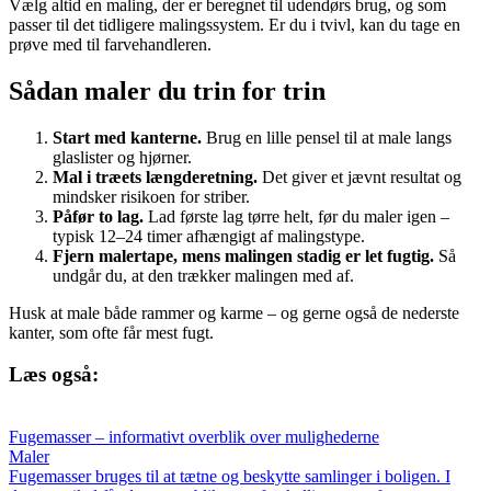
Vælg altid en maling, der er beregnet til udendørs brug, og som
passer til det tidligere malingssystem. Er du i tvivl, kan du tage en
prøve med til farvehandleren.
Sådan maler du trin for trin
Start med kanterne.
Brug en lille pensel til at male langs
glaslister og hjørner.
Mal i træets længderetning.
Det giver et jævnt resultat og
mindsker risikoen for striber.
Påfør to lag.
Lad første lag tørre helt, før du maler igen –
typisk 12–24 timer afhængigt af malingstype.
Fjern malertape, mens malingen stadig er let fugtig.
Så
undgår du, at den trækker malingen med af.
Husk at male både rammer og karme – og gerne også de nederste
kanter, som ofte får mest fugt.
Læs også:
Fugemasser – informativt overblik over mulighederne
Maler
Fugemasser bruges til at tætne og beskytte samlinger i boligen. I