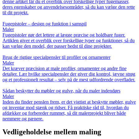
denne artikel får du et overblik over forskellige typer fugemasser,
deres egenskaber og anvendelsesområder, så du kan vælge den rette
til dit projekt.
Fugepistoler – design og funktion i samspil
Maler
Fugepistoler gør det lettere at lægge præcise og holdbare fuger.
Artiklen giver et overblik over forskellige typer og funktioner, så du
kan vælge den model, der passer bedst til dine projekter.
Brug de rigtige specialpensler til profiler og ornamenter
Maler
Det kræver præcision at male profiler, ornamenter og andre fine
detaljer. Lær hvilke specialpensler der giver dig kontrol, jævne strøg
og et professionelt resultat – selv på de mest udfordrende overflader.
Sådan beskytter du møbler og gulve, når du maler indendørs
Maler
Inden du finder penslen frem, er det vigtigt at beskytte møbler, gulve
og inventar mod stænk og ridser. Få praktiske råd til, hvordan du
afdækker og forbereder rummet, så dit malerprojekt bliver både
nemmere og pænere.
Vedligeholdelse mellem maling