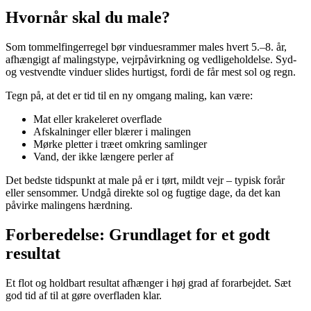
Hvornår skal du male?
Som tommelfingerregel bør vinduesrammer males hvert 5.–8. år,
afhængigt af malingstype, vejrpåvirkning og vedligeholdelse. Syd-
og vestvendte vinduer slides hurtigst, fordi de får mest sol og regn.
Tegn på, at det er tid til en ny omgang maling, kan være:
Mat eller krakeleret overflade
Afskalninger eller blærer i malingen
Mørke pletter i træet omkring samlinger
Vand, der ikke længere perler af
Det bedste tidspunkt at male på er i tørt, mildt vejr – typisk forår
eller sensommer. Undgå direkte sol og fugtige dage, da det kan
påvirke malingens hærdning.
Forberedelse: Grundlaget for et godt
resultat
Et flot og holdbart resultat afhænger i høj grad af forarbejdet. Sæt
god tid af til at gøre overfladen klar.