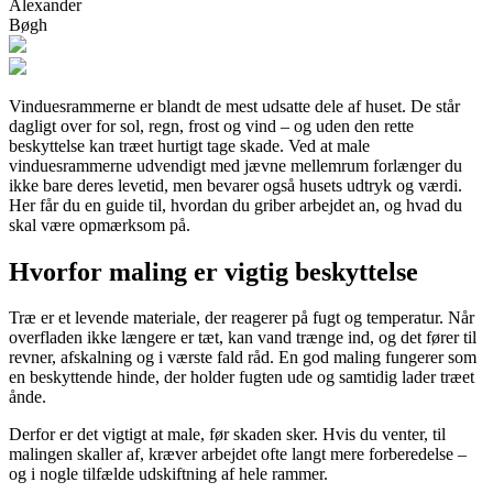
Alexander
Bøgh
Vinduesrammerne er blandt de mest udsatte dele af huset. De står
dagligt over for sol, regn, frost og vind – og uden den rette
beskyttelse kan træet hurtigt tage skade. Ved at male
vinduesrammerne udvendigt med jævne mellemrum forlænger du
ikke bare deres levetid, men bevarer også husets udtryk og værdi.
Her får du en guide til, hvordan du griber arbejdet an, og hvad du
skal være opmærksom på.
Hvorfor maling er vigtig beskyttelse
Træ er et levende materiale, der reagerer på fugt og temperatur. Når
overfladen ikke længere er tæt, kan vand trænge ind, og det fører til
revner, afskalning og i værste fald råd. En god maling fungerer som
en beskyttende hinde, der holder fugten ude og samtidig lader træet
ånde.
Derfor er det vigtigt at male, før skaden sker. Hvis du venter, til
malingen skaller af, kræver arbejdet ofte langt mere forberedelse –
og i nogle tilfælde udskiftning af hele rammer.