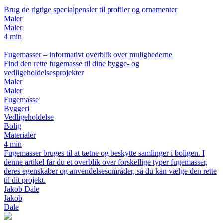
Brug de rigtige specialpensler til profiler og ornamenter
Maler
Maler
4 min
Fugemasser – informativt overblik over mulighederne
Find den rette fugemasse til dine bygge- og
vedligeholdelsesprojekter
Maler
Maler
Fugemasse
Byggeri
Vedligeholdelse
Bolig
Materialer
4 min
Fugemasser bruges til at tætne og beskytte samlinger i boligen. I
denne artikel får du et overblik over forskellige typer fugemasser,
deres egenskaber og anvendelsesområder, så du kan vælge den rette
til dit projekt.
Jakob Dale
Jakob
Dale