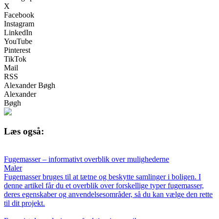
X
Facebook
Instagram
LinkedIn
YouTube
Pinterest
TikTok
Mail
RSS
Alexander Bøgh
Alexander
Bøgh
Læs også:
Fugemasser – informativt overblik over mulighederne
Maler
Fugemasser bruges til at tætne og beskytte samlinger i boligen. I
denne artikel får du et overblik over forskellige typer fugemasser,
deres egenskaber og anvendelsesområder, så du kan vælge den rette
til dit projekt.