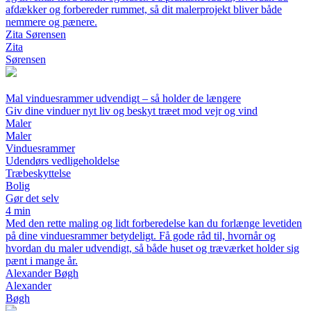
afdækker og forbereder rummet, så dit malerprojekt bliver både
nemmere og pænere.
Zita Sørensen
Zita
Sørensen
Mal vinduesrammer udvendigt – så holder de længere
Giv dine vinduer nyt liv og beskyt træet mod vejr og vind
Maler
Maler
Vinduesrammer
Udendørs vedligeholdelse
Træbeskyttelse
Bolig
Gør det selv
4 min
Med den rette maling og lidt forberedelse kan du forlænge levetiden
på dine vinduesrammer betydeligt. Få gode råd til, hvornår og
hvordan du maler udvendigt, så både huset og træværket holder sig
pænt i mange år.
Alexander Bøgh
Alexander
Bøgh