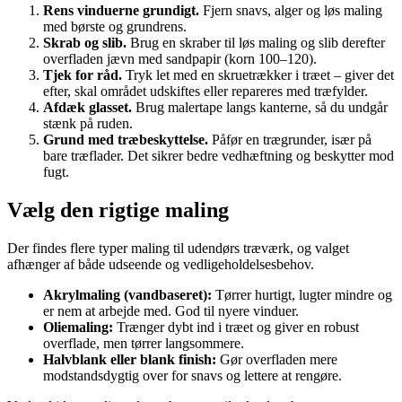
Rens vinduerne grundigt.
Fjern snavs, alger og løs maling
med børste og grundrens.
Skrab og slib.
Brug en skraber til løs maling og slib derefter
overfladen jævn med sandpapir (korn 100–120).
Tjek for råd.
Tryk let med en skruetrækker i træet – giver det
efter, skal området udskiftes eller repareres med træfylder.
Afdæk glasset.
Brug malertape langs kanterne, så du undgår
stænk på ruden.
Grund med træbeskyttelse.
Påfør en trægrunder, især på
bare træflader. Det sikrer bedre vedhæftning og beskytter mod
fugt.
Vælg den rigtige maling
Der findes flere typer maling til udendørs træværk, og valget
afhænger af både udseende og vedligeholdelsesbehov.
Akrylmaling (vandbaseret):
Tørrer hurtigt, lugter mindre og
er nem at arbejde med. God til nyere vinduer.
Oliemaling:
Trænger dybt ind i træet og giver en robust
overflade, men tørrer langsommere.
Halvblank eller blank finish:
Gør overfladen mere
modstandsdygtig over for snavs og lettere at rengøre.