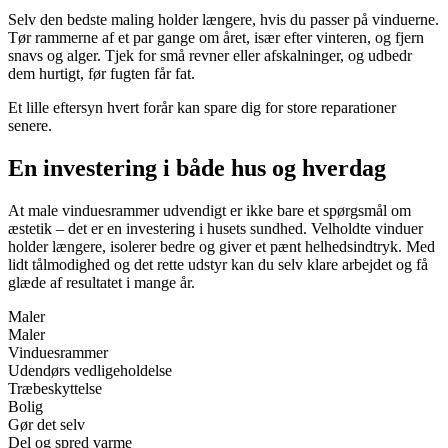
Selv den bedste maling holder længere, hvis du passer på vinduerne.
Tør rammerne af et par gange om året, især efter vinteren, og fjern
snavs og alger. Tjek for små revner eller afskalninger, og udbedr
dem hurtigt, før fugten får fat.
Et lille eftersyn hvert forår kan spare dig for store reparationer
senere.
En investering i både hus og hverdag
At male vinduesrammer udvendigt er ikke bare et spørgsmål om
æstetik – det er en investering i husets sundhed. Velholdte vinduer
holder længere, isolerer bedre og giver et pænt helhedsindtryk. Med
lidt tålmodighed og det rette udstyr kan du selv klare arbejdet og få
glæde af resultatet i mange år.
Maler
Maler
Vinduesrammer
Udendørs vedligeholdelse
Træbeskyttelse
Bolig
Gør det selv
Del og spred varme