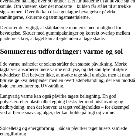
overfladen nå langt over 50 grader. Det får pladerne til at udvide sig en
smule. Om vinteren sker det modsatte – kulden får stålet til at trække
sig sammen. Over tid kan disse gentagne bevægelser påvirke
samlingerne, skruerne og tætningsmaterialerne.
Derfor er det vigtigt, at stålpladerne monteres med mulighed for
bevægelse. Skruer med gummipakninger og korrekt overlap mellem
pladerne sikrer, at taget kan arbejde uden at tage skade.
Sommerens udfordringer: varme og sol
I de varme måneder er solens stråler den største påvirkning. Mørke
tagfarver absorberer mere varme end lyse, og det kan føre til større
udvidelser. Det betyder ikke, at mørke tage skal undgås, men at man
bør vælge kvalitetsplader med en overfladebehandling, der kan modstå
høje temperaturer og UV-stråling.
Langvarig varme kan også påvirke tagets belægning. En god
polyester- eller plastisolbelægning beskytter mod misfarvning og
nedbrydning, men det kræver, at taget vedligeholdes – for eksempel
ved at fjerne snavs og alger, der kan holde på fugt og varme.
Solcelletag og energiforbrug – sådan påvirker taget husets samlede
energiforbrug