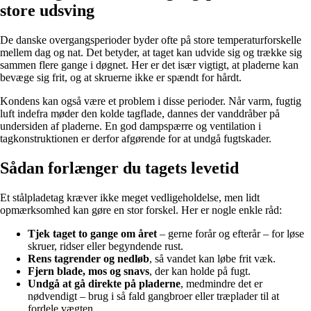
store udsving
De danske overgangsperioder byder ofte på store temperaturforskelle
mellem dag og nat. Det betyder, at taget kan udvide sig og trække sig
sammen flere gange i døgnet. Her er det især vigtigt, at pladerne kan
bevæge sig frit, og at skruerne ikke er spændt for hårdt.
Kondens kan også være et problem i disse perioder. Når varm, fugtig
luft indefra møder den kolde tagflade, dannes der vanddråber på
undersiden af pladerne. En god dampspærre og ventilation i
tagkonstruktionen er derfor afgørende for at undgå fugtskader.
Sådan forlænger du tagets levetid
Et stålpladetag kræver ikke meget vedligeholdelse, men lidt
opmærksomhed kan gøre en stor forskel. Her er nogle enkle råd:
Tjek taget to gange om året
– gerne forår og efterår – for løse
skruer, ridser eller begyndende rust.
Rens tagrender og nedløb
, så vandet kan løbe frit væk.
Fjern blade, mos og snavs
, der kan holde på fugt.
Undgå at gå direkte på pladerne
, medmindre det er
nødvendigt – brug i så fald gangbroer eller træplader til at
fordele vægten.