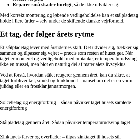
Reparer små skader hurtigt
, så de ikke udvikler sig.
Med korrekt montering og løbende vedligeholdelse kan et stålpladetag
holde i flere årtier – selv under de skiftende danske vejrforhold.
Et tag, der følger årets rytme
Et stålpladetag lever med årstidernes skift. Det udvider sig, trækker sig
sammen og tilpasser sig vejret – præcis som resten af huset gør. Når
taget er monteret og vedligeholdt med omtanke, er temperaturudsving
ikke en trussel, men blot en naturlig del af materialets livscyklus.
Ved at forstå, hvordan stålet reagerer gennem året, kan du sikre, at
taget forbliver tæt, smukt og funktionelt – uanset om det er en varm
julidag eller en frostklar januarmorgen.
Solcelletag og energiforbrug – sådan påvirker taget husets samlede
energiforbrug
Stålpladetag gennem året: Sådan påvirker temperaturudsving taget
Zinktagets farver og overflader – tilpas zinktaget til husets stil