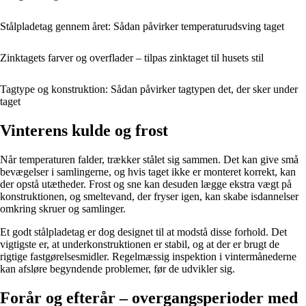
Stålpladetag gennem året: Sådan påvirker temperaturudsving taget
Zinktagets farver og overflader – tilpas zinktaget til husets stil
Tagtype og konstruktion: Sådan påvirker tagtypen det, der sker under
taget
Vinterens kulde og frost
Når temperaturen falder, trækker stålet sig sammen. Det kan give små
bevægelser i samlingerne, og hvis taget ikke er monteret korrekt, kan
der opstå utætheder. Frost og sne kan desuden lægge ekstra vægt på
konstruktionen, og smeltevand, der fryser igen, kan skabe isdannelser
omkring skruer og samlinger.
Et godt stålpladetag er dog designet til at modstå disse forhold. Det
vigtigste er, at underkonstruktionen er stabil, og at der er brugt de
rigtige fastgørelsesmidler. Regelmæssig inspektion i vintermånederne
kan afsløre begyndende problemer, før de udvikler sig.
Forår og efterår – overgangsperioder med