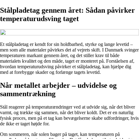
Stålpladetag gennem året: Sådan påvirker
temperaturudsving taget
Et stålpladetag er kendt for sin holdbarhed, styrke og lange levetid –
men som alle materialer påvirkes det af vejrets skift. I Danmark svinger
temperaturen markant gennem året, og det stiller krav til både
materialets kvalitet og den måde, taget er monteret på. Forståelsen af,
hvordan temperaturudsving påvirker et stålpladetag, kan hjælpe dig
med at forebygge skader og forlænge tagets levetid.
Når metallet arbejder – udvidelse og
sammentrækning
Stål reagerer på temperaturændringer ved at udvide sig, når det bliver
varmt, og trække sig sammen, når det bliver koldt. Det er en naturlig
fysisk proces, men på et tag kan bevægelserne skabe udfordringer, hvis
de ikke er taget højde for.
Om sommeren, når solen bager på taget, kan temperaturen på