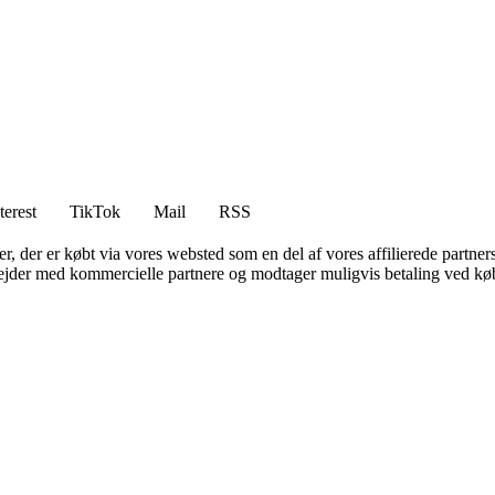
terest
TikTok
Mail
RSS
ter, der er købt via vores websted som en del af vores affilierede partne
jder med kommercielle partnere og modtager muligvis betaling ved køb.