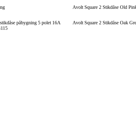
ing
Avolt Square 2 Stikdåse Old Pin
tikdåse påbygning 5 polet 16A
Avolt Square 2 Stikdåse Oak Gr
4115