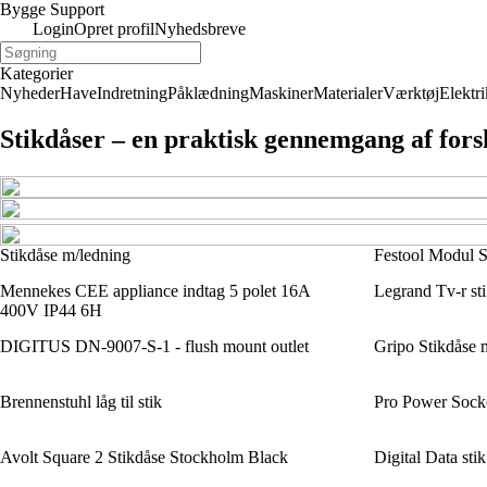
Bygge Support
Login
Opret profil
Nyhedsbreve
Kategorier
Nyheder
Have
Indretning
Påklædning
Maskiner
Materialer
Værktøj
Elektri
Stikdåser – en praktisk gennemgang af fors
Stikdåse m/ledning
Festool Modul S
Mennekes CEE appliance indtag 5 polet 16A
Legrand Tv-r s
400V IP44 6H
DIGITUS DN-9007-S-1 - flush mount outlet
Gripo Stikdåse 
Brennenstuhl låg til stik
Pro Power Socke
Avolt Square 2 Stikdåse Stockholm Black
Digital Data stik