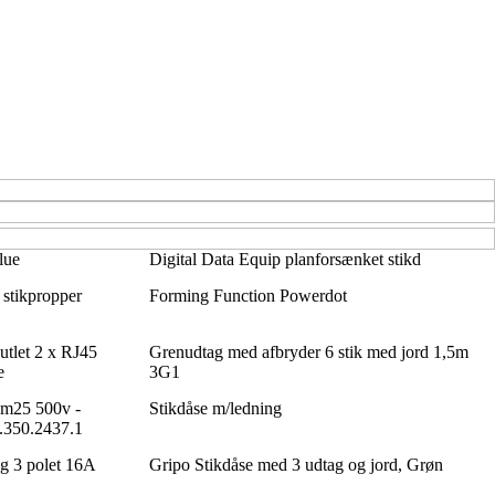
lue
Digital Data Equip planforsænket stikd
stikpropper
Forming Function Powerdot
tlet 2 x RJ45
Grenudtag med afbryder 6 stik med jord 1,5m
e
3G1
t m25 500v -
Stikdåse m/ledning
1.350.2437.1
g 3 polet 16A
Gripo Stikdåse med 3 udtag og jord, Grøn