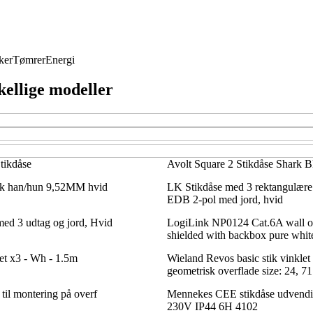
ker
Tømrer
Energi
kellige modeller
tikdåse
Avolt Square 2 Stikdåse Shark B
tik han/hun 9,52MM hvid
LK Stikdåse med 3 rektangulære 
EDB 2-pol med jord, hvid
med 3 udtag og jord, Hvid
LogiLink NP0124 Cat.6A wall ou
shielded with backbox pure whit
t x3 - Wh - 1.5m
Wieland Revos basic stik vinkle
geometrisk overflade size: 24, 7
 til montering på overf
Mennekes CEE stikdåse udvendi
230V IP44 6H 4102