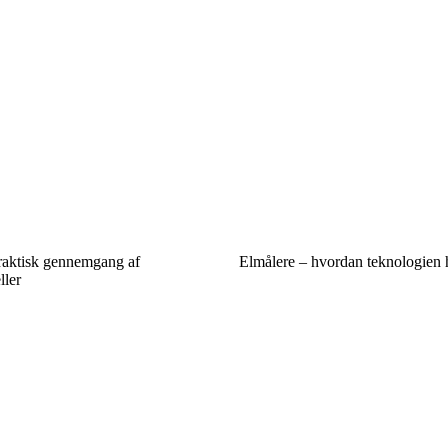
praktisk gennemgang af
Elmålere – hvordan teknologien h
ller