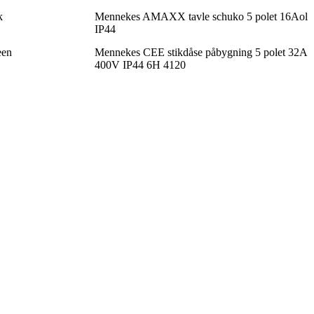
k
Mennekes AMAXX tavle schuko 5 polet 16Aol
IP44
een
Mennekes CEE stikdåse påbygning 5 polet 32A
400V IP44 6H 4120