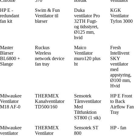
Chrome
570
nordik
ventilator
HP E -
Swim & Fun
Duka
KGK
redundant
Ventilator til
ventilator Pro
Ventilator
fan kit
blæser
32TH Fugt-
Tyfon 3000
og tidsstyret,
Ø125 mm,
hvid
Master
Ruckus
Maico
Fresh
Blæser
Wireless
Ventilator
Intellivent
BL6800 +
network device
muro120 plus
SKY
Slange
fan tray
ht
ventilator
med
appstyring,
Ø100 mm,
Hvid
Milwaukee
THERMEX
Sensotek
HP E Front
Ventilator
Kanalventilator
Tårnventilator
to Back
M18 AF-0
TD500/160
Med
Airflow Fan
Tiltfunktion
Tray
ST800 (1 stk)
Milwaukee
THERMEX
Sensotek ST
HP - fan
ventilator
Ventilator
800