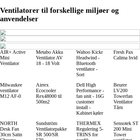
Ventilatorer til forskellige miljøer og
anvendelser
AIR+ Active
Metabo Akku
Wahoo Kickr
Fresh Pax
Mini
Ventilator AV
Headwind -
Calima hvid
Ventilator
18 - 18 Volt
Bluetooth
ventilator -
Sort
Milwaukee
Airrex
Dell High
Beurer
ventilator
Ecocooler
Performance -
LV200
M12 AF-0
Rex48000 til
fan unit - 16G
Towerfan
500m2
customer
Ventilator
install -
Tårn
Kabinet køler
NORTH
Sundström
THERMEX
Sensotek ST
Desk Fan
Ventilatorpakke
Regulering 5-
200 Mini
30cm Satin
SR 500/SR
TRINS for
Tower