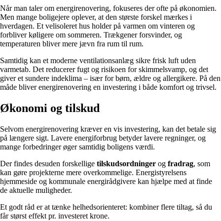
Når man taler om energirenovering, fokuseres der ofte på økonomien.
Men mange boligejere oplever, at den største forskel mærkes i
hverdagen. Et velisoleret hus holder på varmen om vinteren og
forbliver køligere om sommeren. Trækgener forsvinder, og
temperaturen bliver mere jævn fra rum til rum.
Samtidig kan et moderne ventilationsanlæg sikre frisk luft uden
varmetab. Det reducerer fugt og risikoen for skimmelsvamp, og det
giver et sundere indeklima – især for børn, ældre og allergikere. På den
måde bliver energirenovering en investering i både komfort og trivsel.
Økonomi og tilskud
Selvom energirenovering kræver en vis investering, kan det betale sig
på længere sigt. Lavere energiforbrug betyder lavere regninger, og
mange forbedringer øger samtidig boligens værdi.
Der findes desuden forskellige
tilskudsordninger
og
fradrag
, som
kan gøre projekterne mere overkommelige. Energistyrelsens
hjemmeside og kommunale energirådgivere kan hjælpe med at finde
de aktuelle muligheder.
Et godt råd er at tænke helhedsorienteret: kombiner flere tiltag, så du
får størst effekt pr. investeret krone.