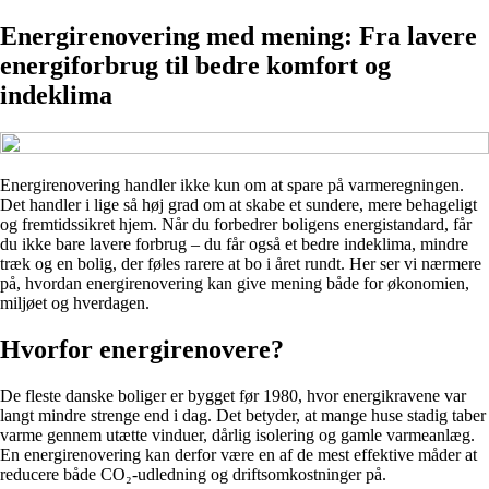
Energirenovering med mening: Fra lavere
energiforbrug til bedre komfort og
indeklima
Energirenovering handler ikke kun om at spare på varmeregningen.
Det handler i lige så høj grad om at skabe et sundere, mere behageligt
og fremtidssikret hjem. Når du forbedrer boligens energistandard, får
du ikke bare lavere forbrug – du får også et bedre indeklima, mindre
træk og en bolig, der føles rarere at bo i året rundt. Her ser vi nærmere
på, hvordan energirenovering kan give mening både for økonomien,
miljøet og hverdagen.
Hvorfor energirenovere?
De fleste danske boliger er bygget før 1980, hvor energikravene var
langt mindre strenge end i dag. Det betyder, at mange huse stadig taber
varme gennem utætte vinduer, dårlig isolering og gamle varmeanlæg.
En energirenovering kan derfor være en af de mest effektive måder at
reducere både CO₂-udledning og driftsomkostninger på.