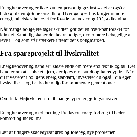
Energirenovering er ikke kun en personlig gevinst – det er også et
bidrag til den grønne omstilling. Hver gang et hus bruger mindre
energi, mindskes behovet for fossile brændsler og CO₂-udledning.
Når mange boligejere tager skridtet, gør det en mærkbar forskel for
klimaet. Samtidig skaber det bedre boliger, der er mere behagelige at
leve i – og som står stærkere i fremtidens boligmarked.
Fra spareprojekt til livskvalitet
Energirenovering handler i sidste ende om mere end teknik og tal. Det
handler om at skabe et hjem, der føles rart, sundt og bæredygtigt. Når
du investerer i boligens energistandard, investerer du også i din egen
livskvalitet – og i et bedre miljø for kommende generationer.
Overblik: Højtryksrensere til mange typer rengøringsopgaver
Energirenovering med mening: Fra lavere energiforbrug til bedre
komfort og indeklima
Lær af tidligere skadedyrsangreb og forebyg nye problemer