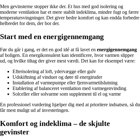
Men gevinsterne stopper ikke der. Et hus med god isolering og
moderne ventilation har et mere stabilt indeklima, mindre fugt og færre
temperatursvingninger. Det giver bedre komfort og kan endda forbedre
helbredet for dem, der bor der.
Start med en energigennemgang
Før du går i gang, er det en god idé at få lavet en
energigennemgang
af boligen. En energikonsulent kan identificere, hvor varmen slipper
ud, og hvilke tiltag der giver mest værdi. Det kan for eksempel være:
Efterisolering af loft, ydervægge eller gulv
Udskiftning af vinduer og døre til energiruder
Installation af varmepumpe eller fjernvarmetilslutning
Etablering af balanceret ventilation med varmegenvinding
Solceller eller solvarme som supplement til el og varme
En professionel vurdering hjælper dig med at prioritere indsatsen, så du
får mest muligt ud af investeringen.
Komfort og indeklima – de skjulte
gevinster