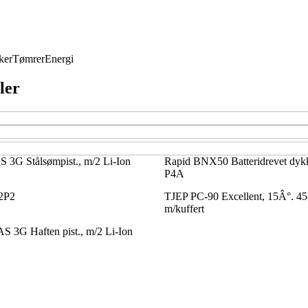
ker
Tømrer
Energi
ler
 3G Stålsømpist., m/2 Li-Ion
Rapid BNX50 Batteridrevet dykk
P4A
2P2
TJEP PC-90 Excellent, 15Â°. 4
m/kuffert
 3G Haften pist., m/2 Li-Ion