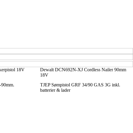
erpistol 18V
Dewalt DCN692N-XJ Cordless Nailer 90mm
18V
5-90mm.
TJEP Sømpistol GRF 34/90 GAS 3G inkl.
batterier & lader