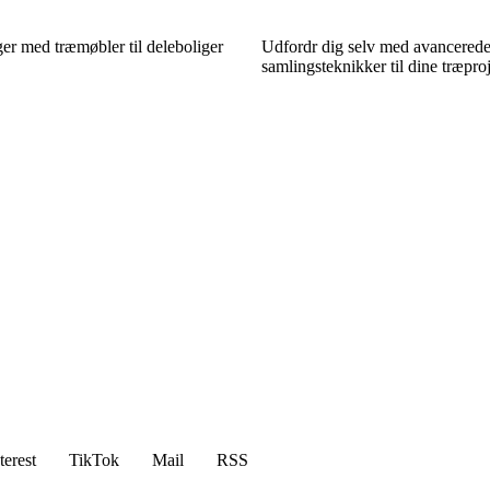
ger med træmøbler til deleboliger
Udfordr dig selv med avancered
samlingsteknikker til dine træpro
terest
TikTok
Mail
RSS