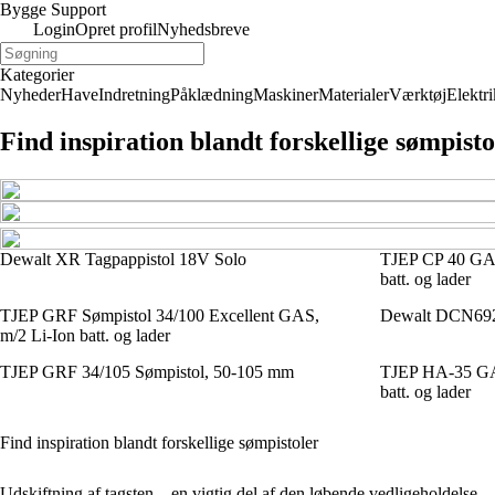
Bygge Support
Login
Opret profil
Nyhedsbreve
Kategorier
Nyheder
Have
Indretning
Påklædning
Maskiner
Materialer
Værktøj
Elektri
Find inspiration blandt forskellige sømpisto
Dewalt XR Tagpappistol 18V Solo
TJEP CP 40 GAS
batt. og lader
TJEP GRF Sømpistol 34/100 Excellent GAS,
Dewalt DCN69
m/2 Li-Ion batt. og lader
TJEP GRF 34/105 Sømpistol, 50-105 mm
TJEP HA-35 GAS
batt. og lader
Find inspiration blandt forskellige sømpistoler
Udskiftning af tagsten – en vigtig del af den løbende vedligeholdelse