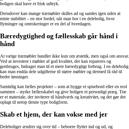
boligen skal have et frisk udtryk.
Derudover kan mange træmøbler skilles ad og samles igen uden at
miste stabilitet – en stor fordel, når man bor i en delebolig, hvor
flytninger og omrokeringer er en del af hverdagen.
Bæredygtighed og fællesskab går hånd i
hånd
At vælge træmøbler handler ikke kun om æstetik, men også om ansvar.
Ved at investere i møbler af god kvalitet, der kan repareres og
genbruges, bidrager man til et mere bæredygtigt forbrug. I en delebolig
kan man endda dele udgifterne til større møbler og dermed få råd til
bedre løsninger.
Samtidig kan fælles projekter – som at bygge et spisebord eller en reol
sammen – styrke fællesskabet og give boligen et personligt præg. Træ
er et materiale, der inviterer til håndværk og kreativitet, og det gør det
oplagt til netop denne type boligform.
Skab et hjem, der kan vokse med jer
Deleboliger ændrer sig over tid – beboere flytter ind og ud, og