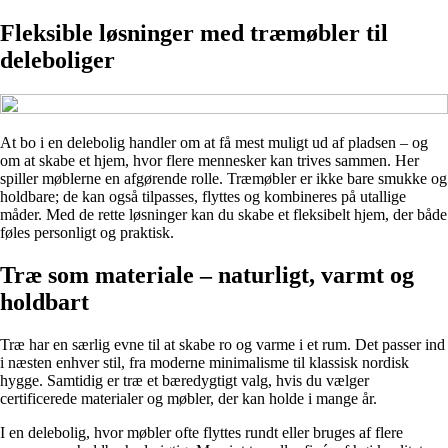
Fleksible løsninger med træmøbler til
deleboliger
At bo i en delebolig handler om at få mest muligt ud af pladsen – og
om at skabe et hjem, hvor flere mennesker kan trives sammen. Her
spiller møblerne en afgørende rolle. Træmøbler er ikke bare smukke og
holdbare; de kan også tilpasses, flyttes og kombineres på utallige
måder. Med de rette løsninger kan du skabe et fleksibelt hjem, der både
føles personligt og praktisk.
Træ som materiale – naturligt, varmt og
holdbart
Træ har en særlig evne til at skabe ro og varme i et rum. Det passer ind
i næsten enhver stil, fra moderne minimalisme til klassisk nordisk
hygge. Samtidig er træ et bæredygtigt valg, hvis du vælger
certificerede materialer og møbler, der kan holde i mange år.
I en delebolig, hvor møbler ofte flyttes rundt eller bruges af flere