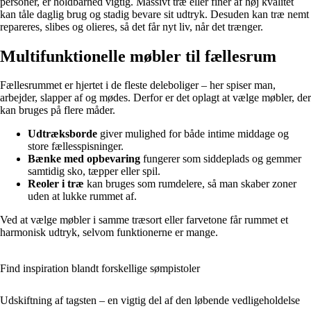
personer, er holdbarhed vigtig. Massivt træ eller finér af høj kvalitet
kan tåle daglig brug og stadig bevare sit udtryk. Desuden kan træ nemt
repareres, slibes og olieres, så det får nyt liv, når det trænger.
Multifunktionelle møbler til fællesrum
Fællesrummet er hjertet i de fleste deleboliger – her spiser man,
arbejder, slapper af og mødes. Derfor er det oplagt at vælge møbler, der
kan bruges på flere måder.
Udtræksborde
giver mulighed for både intime middage og
store fællesspisninger.
Bænke med opbevaring
fungerer som siddeplads og gemmer
samtidig sko, tæpper eller spil.
Reoler i træ
kan bruges som rumdelere, så man skaber zoner
uden at lukke rummet af.
Ved at vælge møbler i samme træsort eller farvetone får rummet et
harmonisk udtryk, selvom funktionerne er mange.
Find inspiration blandt forskellige sømpistoler
Udskiftning af tagsten – en vigtig del af den løbende vedligeholdelse