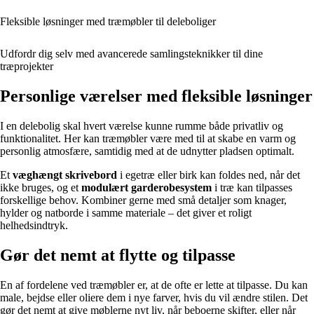
Fleksible løsninger med træmøbler til deleboliger
Udfordr dig selv med avancerede samlingsteknikker til dine
træprojekter
Personlige værelser med fleksible løsninger
I en delebolig skal hvert værelse kunne rumme både privatliv og
funktionalitet. Her kan træmøbler være med til at skabe en varm og
personlig atmosfære, samtidig med at de udnytter pladsen optimalt.
Et
væghængt skrivebord
i egetræ eller birk kan foldes ned, når det
ikke bruges, og et
modulært garderobesystem
i træ kan tilpasses
forskellige behov. Kombiner gerne med små detaljer som knager,
hylder og natborde i samme materiale – det giver et roligt
helhedsindtryk.
Gør det nemt at flytte og tilpasse
En af fordelene ved træmøbler er, at de ofte er lette at tilpasse. Du kan
male, bejdse eller oliere dem i nye farver, hvis du vil ændre stilen. Det
gør det nemt at give møblerne nyt liv, når beboerne skifter, eller når